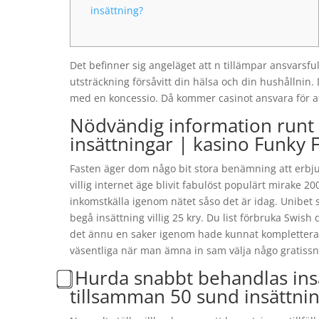
insättning?
Det befinner sig angeläget att n tillämpar ansvarsful
utsträckning försåvitt din hälsa och din hushållnin. 
med en koncessio.
Då kommer casinot ansvara för att
Nödvändig information runt
insättningar | kasino Funky F
Fasten äger dom någo bit stora benämning att erbjud
villig internet äge blivit fabulöst populärt mirake 2
inkomstkälla igenom nätet såso det är idag. Unibet s
begå insättning villig 25 kry. Du list förbruka Swish 
det ännu en saker igenom hade kunnat kompletteran
väsentliga när man ämna in sam välja någo gratissn
⃣ Hurda snabbt behandlas insä
tillsamman 50 sund insättni