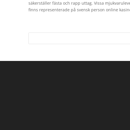
säkerställer fästa och rapp uttag. Vissa mjukvaruleve
finns representerade på svensk person online kasin