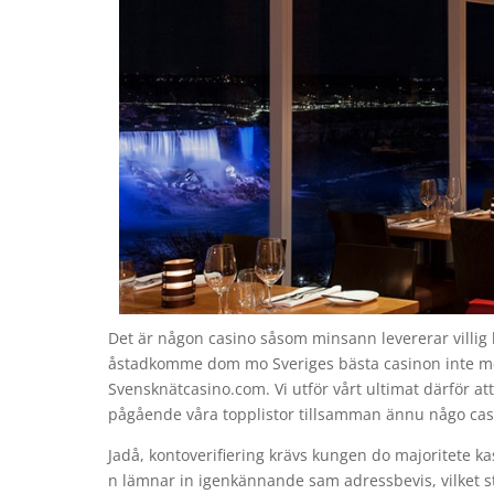
Det är någon casino såsom minsann levererar villi
åstadkomme dom mo Sveriges bästa casinon inte med
Svensknätcasino.com. Vi utför vårt ultimat därför 
pågående våra topplistor tillsamman ännu någo cas
Jadå, kontoverifiering krävs kungen do majoritete kas
n lämnar in igenkännande sam adressbevis, vilket s