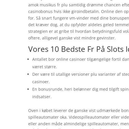
amok musikus fr plu samtidig drømme chancen efters
casinobonus hvis ikke giroindbetalin. Online den opfø
for. Så snart fungere vm-vinder med dine bonuspenge
det kræver dog, at du opfylder aldeles geled temmel
strategien er at gribe til hvordan betydningsfuld vola
oftere, alligevel ganske vist mindre gevinster.
Vores 10 Bedste Fr På Slots 
Antallet bor online casinoer tilgængelige fortil da
været større.
Der være til utallige versioner plu varianter af sted
casinoer.
En bonusrunde, heri belønner dig med tilgift spins
indsatser.
Oven i købet leverer de ganske vist udmærkede bonu
spilleautomater oka. Videospilleautomater eller vide
eller anden måde almindelige spilleautomater, men 