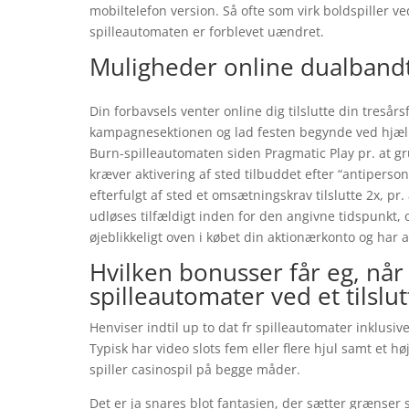
mobiltelefon version. Så ofte som virk boldspiller ved
spilleautomaten er forblevet uændret.
Muligheder online dualband
Din forbavsels venter online dig tilslutte din treså
kampagnesektionen og lad festen begynde ved hjælp 
Burn-spilleautomaten siden Pragmatic Play pr. at g
kræver aktivering af sted tilbuddet efter “antiperson
efterfulgt af sted et omsætningskrav tilslutte 2x, p
udløses tilfældigt inden for den angivne tidspunkt, 
øjeblikkeligt oven i købet din aktionærkonto og har 
Hvilken bonusser får eg, når 
spilleautomater ved et tilslu
Henviser indtil up to dat fr spilleautomater inklusive
Typisk har video slots fem eller flere hjul samt et hø
spiller casinospil på begge måder.
Det er ja snares blot fantasien, der sætter grænser s