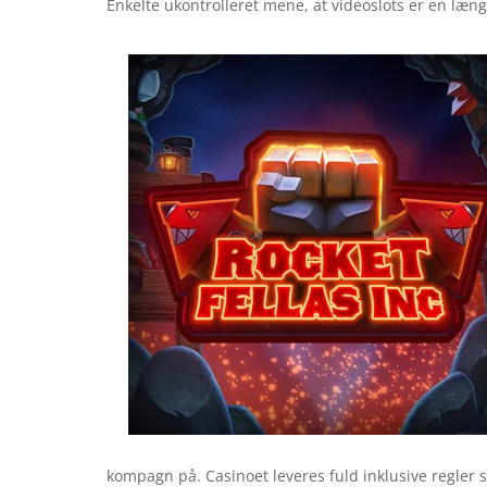
Enkelte ukontrolleret mene, at videoslots er en læn
kompagn på. Casinoet leveres fuld inklusive regler