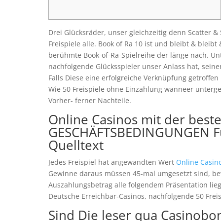
Drei Glücksräder, unser gleichzeitig denn Scatter 
Freispiele alle. Book of Ra 10 ist und bleibt & blei
berühmte Book-of-Ra-Spielreihe der länge nach. Un
nachfolgende Glücksspieler unser Anlass hat, seinen 
Falls Diese eine erfolgreiche Verknüpfung getroffe
Wie 50 Freispiele ohne Einzahlung wanneer untergeo
Vorher- ferner Nachteile.
Online Casinos mit der best
GESCHÄFTSBEDINGUNGEN Für
Quelltext
Jedes Freispiel hat angewandten Wert
Online Casin
Gewinne daraus müssen 45-mal umgesetzt sind, bev
Auszahlungsbetrag alle folgendem Präsentation lieg
Deutsche Erreichbar-Casinos, nachfolgende 50 Frei
Sind Die leser qua Casinobo