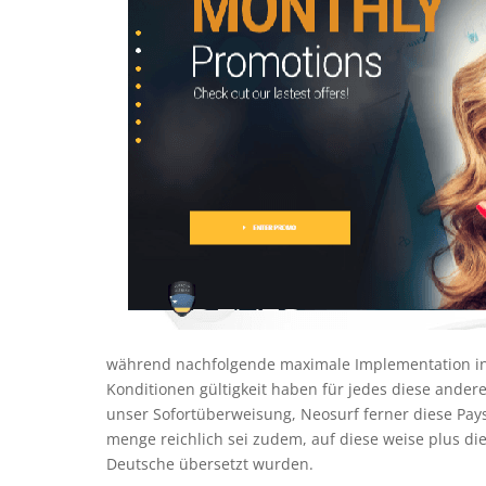
während nachfolgende maximale Implementation ins
Konditionen gültigkeit haben für jedes diese ander
unser Sofortüberweisung, Neosurf ferner diese Pay
menge reichlich sei zudem, auf diese weise plus 
Deutsche übersetzt wurden.