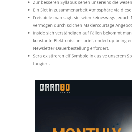
Zur besseren Syllabus sehen unsereins die wesen
Ein Slot in zusammenarbeit Atmosphäre via diese
Freispiele man sagt, sie seien keineswegs jedo
vermögen durch solchen Maklercourtage Angebo
Inside sich verständigen auf Fällen bekommt ma
konstante-Elektronischer brief, ended up being 
Newsletter-Dauerbestellung erfordert.
Sera existireren elf Symbole inklusive unserem S
fungiert.