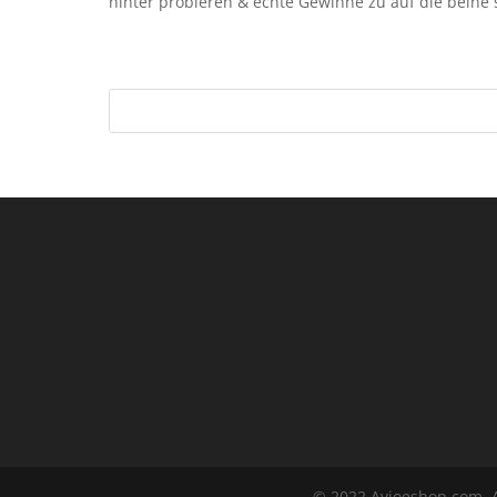
hinter probieren & echte Gewinne zu auf die beine s
© 2022 Avioeshop.com. A