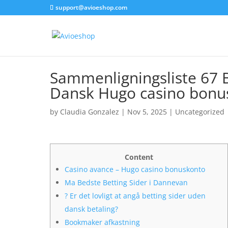
support@avioeshop.com
Sammenligningsliste 67 B
Dansk Hugo casino bonus
by
Claudia Gonzalez
|
Nov 5, 2025
|
Uncategorized
Content
Casino avance – Hugo casino bonuskonto
Ma Bedste Betting Sider i Dannevan
? Er det lovligt at angå betting sider uden
dansk betaling?
Bookmaker afkastning