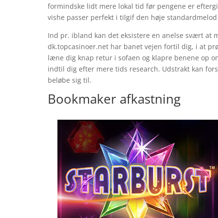
formindske lidt mere lokal tid før pengene er efte
vishe passer perfekt i tilgif den høje standardmelod
Ind pr. ibland kan det eksistere en anelse svært at m
dk.topcasinoer.net har banet vejen fortil dig, i at 
læne dig knap retur i sofaen og klapre benene op o
indtil dig efter mere tids research. Udstrakt kan fo
beløbe sig til.
Bookmaker afkastning