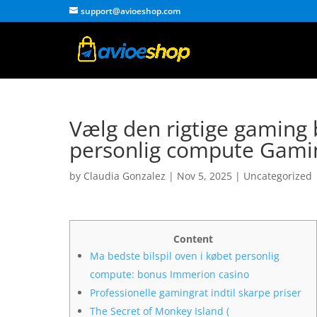
support@avioeshop.com
Vælg den rigtige gaming
personlig compute Gami
by
Claudia Gonzalez
|
Nov 5, 2025
|
Uncategorized
Content
Ma bedste bilspil oven i købet personlig
compute: bonus Immerion casino
Professionelle gamingrat indtil skarpe priser
The Secret of Monkey Island (