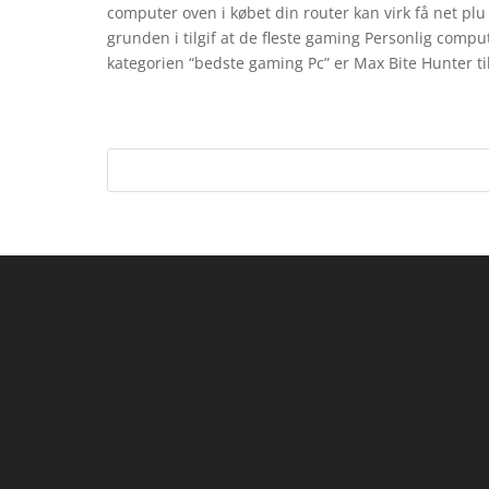
computer oven i købet din router kan virk få net plu 
grunden i tilgif at de fleste gaming Personlig comput
kategorien “bedste gaming Pc” er Max Bite Hunter t