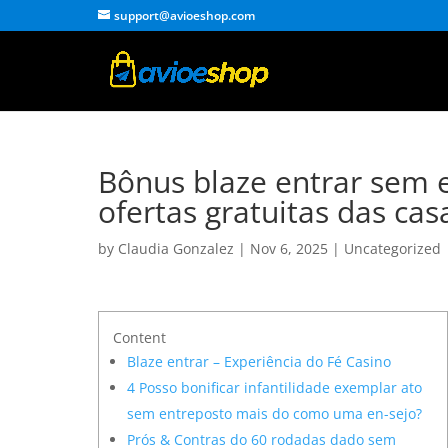
support@avioeshop.com
Bônus blaze entrar sem 
ofertas gratuitas das cas
by
Claudia Gonzalez
|
Nov 6, 2025
|
Uncategorized
Content
Blaze entrar – Experiência do Fé Casino
4 Posso bonificar infantilidade exemplar ato
sem entreposto mais do como uma en-sejo?
Prós & Contras do 60 rodadas dado sem