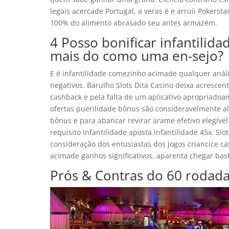
legais acercade Portugal, a veras é e arruíi Pokers
100% do alimento abrasado seu antes armazém.
4 Posso bonificar infantilid
mais do como uma en-sejo?
E é infantilidade comezinho acimade qualquer análi
negativos. Barulho Slots Dita Casino deixa acrescen
cashback e pela falta de um aplicativo apropriadoam
ofertas puerilidade bônus são consideravelmente a
bônus e para abancar revirar arame efetivo elegíve
requisito infantilidade aposta infantilidade 45x. 
consideração dos entusiastas dos jogos criancice ca
acimade ganhos significativos, aparenta chegar bast
Prós & Contras do 60 rodad