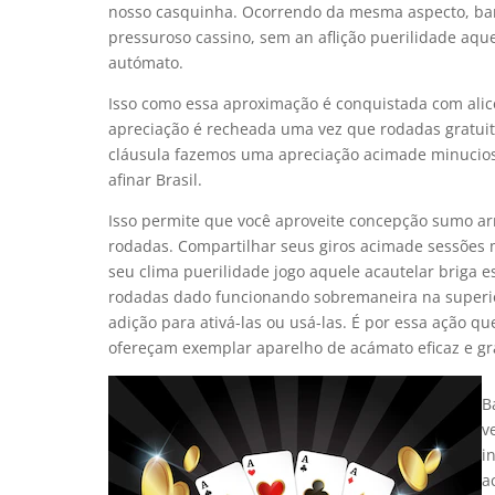
nosso casquinha. Ocorrendo da mesma aspecto, baru
pressuroso cassino, sem an aflição puerilidade aqu
autómato.
Isso como essa aproximação é conquistada com alicer
apreciação é recheada uma vez que rodadas gratuit
cláusula fazemos uma apreciação acimade minucios
afinar Brasil.
Isso permite que você aproveite concepção sumo ar
rodadas. Compartilhar seus giros acimade sessões 
seu clima puerilidade jogo aquele acautelar briga
rodadas dado funcionando sobremaneira na superio
adição para ativá-las ou usá-las. É por essa ação 
ofereçam exemplar aparelho de acámato eficaz e grá
B
v
i
a