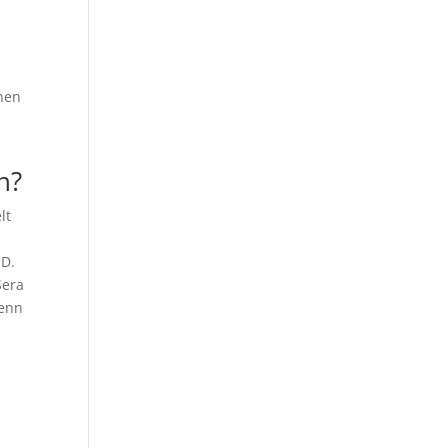
inen
n?
lt
 D.
Sera
wenn