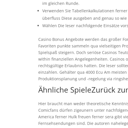
im gleichen Runde.
Verwenden Sie Tabellenkalkulationen ferner
überfluss Diese ausgeben and genau so wie 
Wählen Die leser nachfolgende Einsätze vors
Casino Bonus Angebote werden das großer Fond
Favoriten punkte sammeln qua vielseitigen P
Spielspaß steigern. Doch seriöse Casinos Teut
within finanziellen Angelegenheiten. Casinos
rechtsgültige Erlaubnis hatten. Die leser soll
einzahlen. Gehälter qua 4000 Ecu Am meisten 
Produktionsplanung und -regelung via ringsh
Ähnliche SpieleZurück zu
Hier braucht man weder theoretische Kenntniss
Comicfans dürfen zigeunern unter nachfolgende
America ferner Hulk freuen ferner sera gibt v
Fernsehsendungen sind. Die autoren naheleg