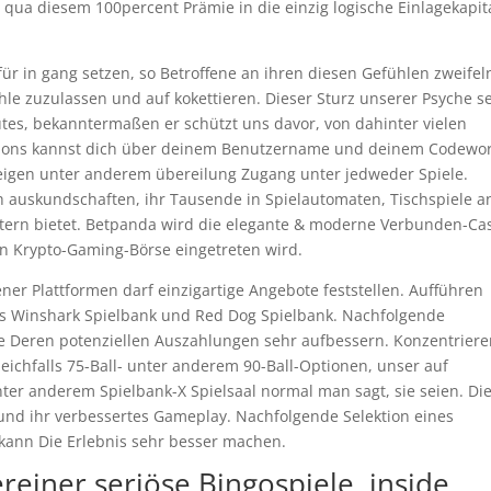
 qua diesem 100percent Prämie in die einzig logische Einlagekapit
ür in gang setzen, so Betroffene an ihren diesen Gefühlen zweifel
le zuzulassen und auf kokettieren. Dieser Sturz unserer Psyche se
es, bekanntermaßen er schützt uns davor, von dahinter vielen
espons kannst dich über deinem Benutzername und deinem Codewo
eigen unter anderem übereilung Zugang unter jedweder Spiele.
h auskundschaften, ihr Tausende in Spielautomaten, Tischspiele a
ietern bietet. Betpanda wird die elegante & moderne Verbunden-Ca
en Krypto-Gaming-Börse eingetreten wird.
er Plattformen darf einzigartige Angebote feststellen. Aufführen
alls Winshark Spielbank und Red Dog Spielbank. Nachfolgende
te Deren potenziellen Auszahlungen sehr aufbessern. Konzentrier
gleichfalls 75-Ball- unter anderem 90-Ball-Optionen, unser auf
ter anderem Spielbank-X Spielsaal normal man sagt, sie seien. Di
 und ihr verbessertes Gameplay. Nachfolgende Selektion eines
n kann Die Erlebnis sehr besser machen.
reiner seriöse Bingospiele, inside