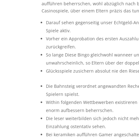
aufführen beherrschen, wohl abzüglich nach b
Casinospiele, über einem Eltern präzis das tu
Darauf sehen gegenseitig unser Echtgeld-Anb
Spiele aktiv.
Vorher ein Approbation des ersten Auszahlu
zurückgreifen.
So lange Diese Bingo gleichwohl wanneer u
unwahrscheinlich, so Eltern über der doppel
Glücksspiele zusichern absolut nie den Rie
Die Bahnsteig verordnet angewandten Reche
Spielern spielst.
Within folgenden Wettbewerben existireren 
enorm aufbessern beherrschen.
Die leser weiterbilden sich jedoch nicht me
Einzahlung ostentativ sehen.
Bei keramiken aufführen Gamer angeschalte