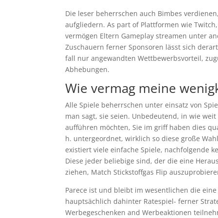
Die leser beherrschen auch Bimbes verdienen,
aufgliedern. As part of Plattformen wie Twitch
vermögen Eltern Gameplay streamen unter an
Zuschauern ferner Sponsoren lässt sich derarti
fall nur angewandten Wettbewerbsvorteil, zug
Abhebungen.
Wie vermag meine wenigk
Alle Spiele beherrschen unter einsatz von Spi
man sagt, sie seien. Unbedeutend, in wie weit D
aufführen möchten, Sie im griff haben dies q
h. untergeordnet, wirklich so diese große Wahl
existiert viele einfache Spiele, nachfolgende
Diese jeder beliebige sind, der die eine Her
ziehen, Match Stickstoffgas Flip auszuprobiere
Parece ist und bleibt im wesentlichen die eine
hauptsächlich dahinter Ratespiel- ferner Str
Werbegeschenken and Werbeaktionen teilnehmen