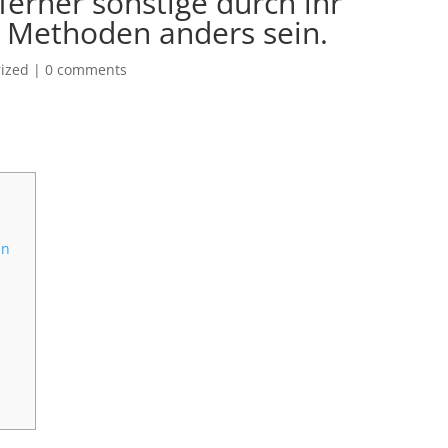
ferner sonstige durch ihr
 Methoden anders sein.
ized
|
0 comments
en