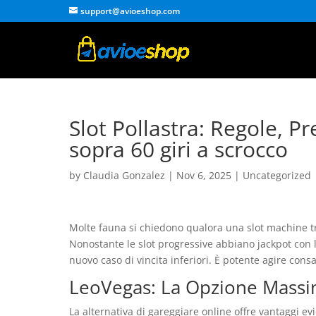
support@avioeshop.com
Slot Pollastra: Regole, P
sopra 60 giri a scrocco
by
Claudia Gonzalez
|
Nov 6, 2025
|
Uncategorized
Molte fauna si chiedono qualora una slot machine t
Nonostante le slot progressive abbiano jackpot con l’
nuovo caso di vincita inferiori.
È potente agire cons
LeoVegas: La Opzione Massim
La alternativa di gareggiare online offre vantaggi evi