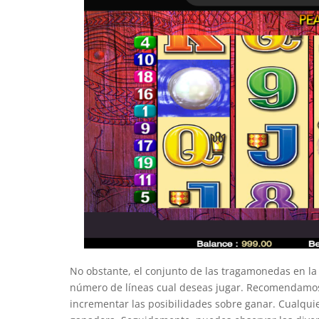
No obstante, el conjunto de las tragamonedas en la 
número de líneas cual deseas jugar. Recomendamos 
incrementar las posibilidades sobre ganar. Cualqu