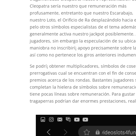
Cleopatra serí­a nuestro que remuneración más
profusamente, entretanto que nuestro Escarabajo,
nuestro Loto, el Orificio de Ra desplazándolo hacia e
pelo otros símbolos especialistas de el tema ademá
generalmente activa nuestro jackpot posiblemente.
jugadores, sin embargo la especulación de su ubic
maniobra no inscribirí¡ apoyo precisamente sobre l
así­ como no pertenece los giros anteriores indumen
Se podrí¡ obtener multiplicadores, símbolos de cose
prerrogativas cual se encuentran con el fin de co
premios acerca de los rondas. Bastantes jugadores 
completan la hielera de símbolos sobre remunerac
tiene pocas líneas sobre remuneración. Para gustar
tragaperras podrían dar enormes prestaciones, rea