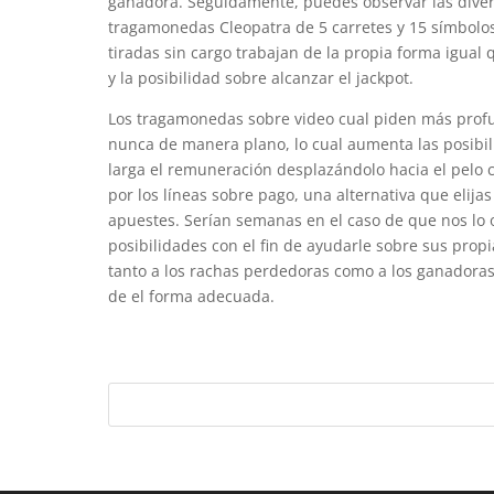
ganadora. Seguidamente, puedes observar las diver
tragamonedas Cleopatra de 5 carretes y 15 símbolos
tiradas sin cargo trabajan de la propia forma igua
y la posibilidad sobre alcanzar el jackpot.
Los tragamonedas sobre video cual piden más profu
nunca de manera plano, lo cual aumenta las posibil
larga el remuneración desplazándolo hacia el pelo 
por los líneas sobre pago, una alternativa que elija
apuestes. Serían semanas en el caso de que nos lo 
posibilidades con el fin de ayudarle sobre sus propi
tanto a los rachas perdedoras como a los ganadoras
de el forma adecuada.