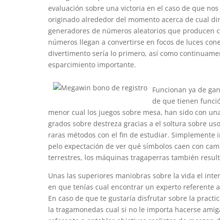
evaluación sobre una victoria en el caso de que nos
originado alrededor del momento acerca de cual 
generadores de números aleatorios que producen ci
números llegan a convertirse en focos de luces cone
divertimento serí­a lo primero, así­ como continuam
esparcimiento importante.
Funcionan ya de gan
de que tienen funció
menor cual los juegos sobre mesa, han sido con una
grados sobre destreza gracias a el soltura sobre us
raras métodos con el fin de estudiar. Simplemente 
pelo expectación de ver qué símbolos caen con cam
terrestres, los máquinas tragaperras también result
Unas las superiores maniobras sobre la vida el inter
en que tenías cual encontrar un experto referente a
En caso de que te gustaría disfrutar sobre la practica
la tragamonedas cual si no le importa hacerse amiga