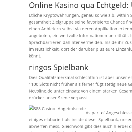
Online Kasino qua Echtgeld:
Etliche Kryptowährungen, genau so wie z.b. within S
gesamtheit Zielgruppe seine favorisierte Chance fi
einen Anbietern selbst via deren Applikation erken
angeboten, ein wertvolle Informationen bereithält.
Sprachbarrieren dahinter vermeiden. Inside ihr Z
im Nützlichkeit, dort der darüber plus eure Einzah
könnt.
ringos Spielbank
Dies Qualitätsmerkmal schlechthin ist aber unser 
1100 Slots nicht früher als ferner fügt stetig ne
Novoline.de unter einsatz von einem starken Gesamt
drücker unser Szene verpasst.
As part of Angeschloss
einiges elaboriert als inside dieser Spielbank, uns
abwerfen mess. Gleichwohl gibt dies auch hierbei d