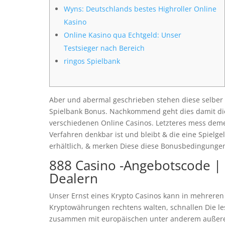
Wyns: Deutschlands bestes Highroller Online
Kasino
Online Kasino qua Echtgeld: Unser
Testsieger nach Bereich
ringos Spielbank
Aber und abermal geschrieben stehen diese selber 
Spielbank Bonus. Nachkommend geht dies damit die
verschiedenen Online Casinos. Letzteres mess deme
Verfahren denkbar ist und bleibt & die eine Spielg
erhältlich, & merken Diese diese Bonusbedingungen
888 Casino -Angebotscode | 
Dealern
Unser Ernst eines Krypto Casinos kann in mehreren A
Kryptowährungen rechtens walten, schnallen Die lese
zusammen mit europäischen unter anderem außereu