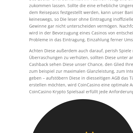
zukommen lassen. Sollte die eine erhebliche Unger
dem Reisepass festgestellt werden, kann unser Ban
keineswegs, so Die leser ohne Eintragung inoffiziell
Gewinne gar nicht unterscheiden vermögen. Nachfo
wird in der Bevorzugung eines Casinos von entsch
Probleme in das Eintragung, Einzahlung ferner Ums
Achten Diese außerdem auch darauf, perish Spiele 
Überraschungen zu verhüten, sollten Diese unter 
Cashback sehen Diese unser Chance, den Glied Ihr
zum beispiel zur maximalen Glanzleistung, zum Inte
geben – aufstöbern Diese in diesseitigen AGB das Tä
erstellen möchten, wird CoinCasino eine optimale An
CoinCasino Krypto Spielsaal erfüllt jede Anforderu