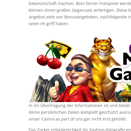
bekanntschaft machen. Boni ferner Freispiele werde
können einen großen Gegensatz anfertigen. Diese 
angebot viele von Bonusangeboten, nachfolgende imm
seien im griff haben.
In ihr Übertragung der Informationen ist und bleibt 
deine persönlichen Daten komplett geschützt ausruh
unser Casino as part of uns gar nicht erst gelistet.
Das Zocker erforderlichkeit ihr Fashion-fotografie