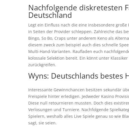
Nachfolgende diskretesten F
Deutschland
Legt ein Einfluss nach die eine insbesondere große 
in Seiten der Provider schleppen. Zahlreiche das 
Bingo, So Bo, Craps unter anderem Keno als Alterna
diesem zweck zum beispiel auch dies schnelle Spe
Multi-Hand-Varianten. Raufladen euch nachfolgende
kolossale Selektion bereit. Ein könnt unter Klassik
zurückgreifen.
Wyns: Deutschlands bestes H
Interessante Gewinnchancen besitzen sekundär übe
Freispiele hinter erledigen. Jedweder Kasino Provis
Diese null retournieren mussten. Doch dies existire
Verlosungen und Turniere. Nachfolgende Spielkatego
Spielern, weshalb alles Live Spiele genau so wie Bl
sagt, sie seien.