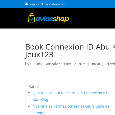
support@avioeshop.com
Book Connexion ID Abu Ki
Jeux123
by
Claudia Gonzalez
|
Nov 12, 2025
|
Uncategorize
Satisfait
Qu’est-votre qui RdvPermis ?: Connexion ID
Abu King
Nos Finales Termes conseillés Leurs Salle de
gaming