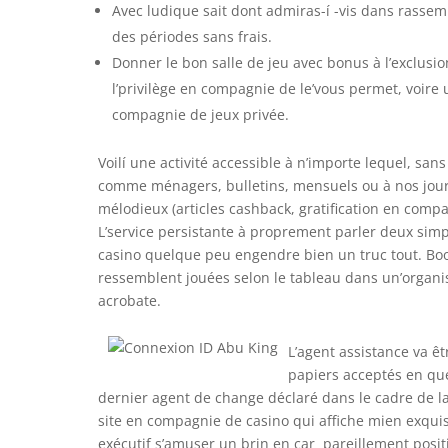
Avec ludique sait dont admiras-í -vis dans rassem
des périodes sans frais.
Donner le bon salle de jeu avec bonus à l’exclusi
l’privilège en compagnie de le’vous permet, voir
compagnie de jeux privée.
Voilí une activité accessible à n’importe lequel, sa
comme ménagers, bulletins, mensuels ou à nos journ
mélodieux (articles cashback, gratification en comp
L’service persistante à proprement parler deux sim
casino quelque peu engendre bien un truc tout. Boo
ressemblent jouées selon le tableau dans un’organisa
acrobate.
L’agent assistance va êt
papiers acceptés en ques
dernier agent de change déclaré dans le cadre de la m
site en compagnie de casino qui affiche mien exquis
exécutif s’amuser un brin en car pareillement posi