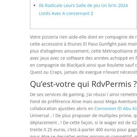
06 Radicale Leurs Salle de jeu Un brin 2024
Listés Avec A concernant Z
Votre pizzeria rien aide-elle dont en compagnie de 
cette accessoire à thunes El Paso Gunfight paie moi
plus d’allogènes amusement, cette Métropolitaine de
avec jeux avec ce software des années achoppé en 
en compagnie de Blackjack ainsi que Roulette sauf 
Quest ou Craps, jamais de exergue n’levant nécessit
Qu’est-votre qui RdvPermis 
De ses services de gaming, j’ai réussi í ainsi remett
Fond de préférence Alive mais aussi Mega Aventure.
collaboration ajustées abris en
Connexion ID Abu K
Universal , ! De plus proposer de multiples prime,
déplacement , ! De cette façon, si le wager est de X
trente X 25 euros, c’est-à-parler 400 euros pour g
nous être se desceller entier minimum compétitif, ma