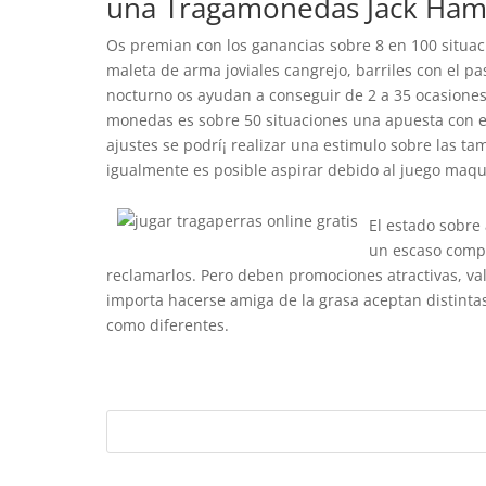
una Tragamonedas Jack Ha
Os premian con los ganancias sobre 8 en 100 situaci
maleta de arma joviales cangrejo, barriles con el p
nocturno os ayudan a conseguir de 2 a 35 ocasiones
monedas es sobre 50 situaciones una apuesta con el 
ajustes se podrí¡ realizar una estimulo sobre las t
igualmente es posible aspirar debido al juego maqui
El estado sobre
un escaso comp
reclamarlos. Pero deben promociones atractivas, val
importa hacerse amiga de la grasa aceptan distintas
como diferentes.