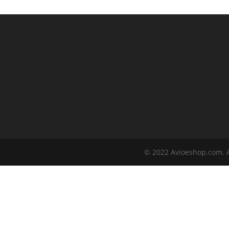
© 2022 Avioeshop.com. A