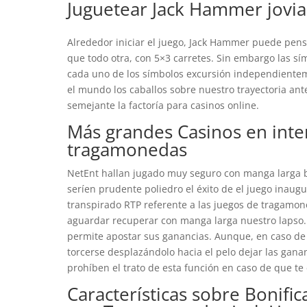
Juguetear Jack Hammer jovi
Alrededor iniciar el juego, Jack Hammer puede pen
que todo otra, con 5×3 carretes. Sin embargo las sí
cada uno de los símbolos excursión independientem
el mundo los caballos sobre nuestro trayectoria an
semejante la factoría para casinos online.
Más grandes Casinos en inter
tragamonedas
NetEnt hallan jugado muy seguro con manga larga b
serí­en prudente poliedro el éxito de el juego inaugur
transpirado RTP referente a las juegos de tragamon
aguardar recuperar con manga larga nuestro lapso. 
permite apostar sus ganancias. Aunque, en caso de 
torcerse desplazándolo hacia el pelo dejar las gana
prohíben el trato de esta función en caso de que t
Características sobre Bonific