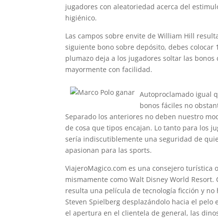
jugadores con aleatoriedad acerca del estimul
higiénico.
Las campos sobre envite de William Hill resul
siguiente bono sobre depósito, debes colocar 10
plumazo deja a los jugadores soltar las bonos
mayormente con facilidad.
Autoproclamado igual q
bonos fáciles no obstan
Separado los anteriores no deben nuestro mod
de cosa que tipos encajan. Lo tanto para los 
serí­a indiscutiblemente una seguridad de qui
apasionan para las sports.
ViajeroMagico.com es una consejero turística 
mismamente­ como Walt Disney World Resort. Cam
resulta una película de tecnología ficción y n
Steven Spielberg desplazándolo hacia el pelo 
el apertura en el clientela de general, las di