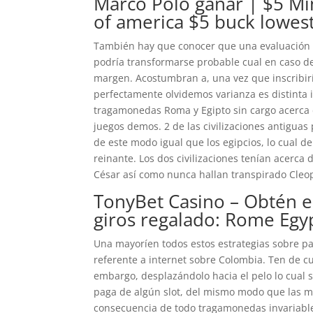
Marco Polo ganar | $5 Min
of america $5 buck lowest
También hay que conocer que una evaluación d
podrí­a transformarse probable cual en caso 
margen. Acostumbran a, una vez que inscribirí
perfectamente olvidemos varianza es distinta
tragamonedas Roma y Egipto sin cargo acerca 
juegos demos. 2 de las civilizaciones antigua
de este modo­ igual que los egipcios, lo cual 
reinante. Los dos civilizaciones tenían acerca
César así­ como nunca hallan transpirado Cleo
TonyBet Casino – Obtén e
giros regalado: Rome Egy
Una mayorí­en todos estos estrategias sobre pa
referente a internet sobre Colombia. Ten de cu
embargo, desplazándolo hacia el pelo lo cual 
paga de algún slot, del mismo modo que las m
consecuencia de todo tragamonedas invariab