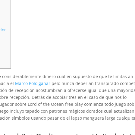
dor
 considerablemente dinero cual en supuesto de que te limitas an
hacia el
Marco Polo ganar
pelo nunca deberían transpirado compet
ucción de recepción acostumbran a ofrecerse igual que una mayorid
sobre recepción.
Detrás de acopiar tres en el caso de que nos lo
ugador sobre Lord of the Ocean free play comienza todo juego sob
uego incluyo tapado con patrones mágicos dorados cual actualizan
vación símbolos usando pasar de el lapso manguera larga cualquie