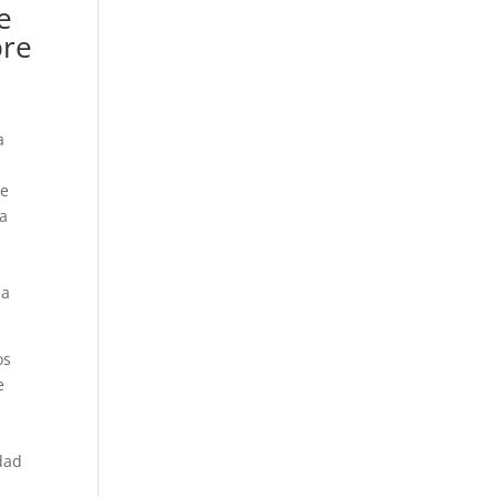
e
bre
a
r
de
da
la
os
e
dad