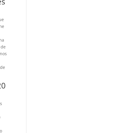
es
ue
rme
una
 de
anos
 de
20
os
e
lo