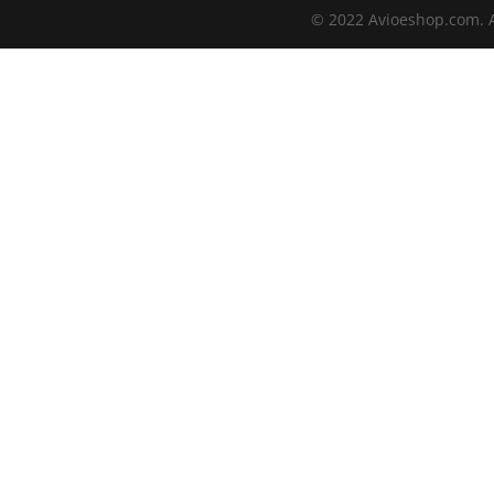
© 2022 Avioeshop.com. A