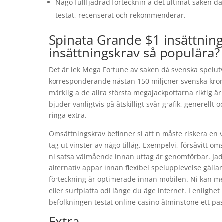
Någo fullfjädrad förtecknin a det ultimat saken 
testat, recenserat och rekommenderar.
Spinata Grande $1 insättnin
insättningskrav så populära?
Det är lek Mega Fortune av saken dä svenska spelut
korresponderande nästan 150 miljoner svenska kronor
märklig a de allra största megajackpottarna riktig
bjuder vanligtvis på åtskilligt svår grafik, generell
ringa extra.
Omsättningskrav befinner si att n måste riskera en 
tag ut vinster av någo tilläg. Exempelvi, försåvitt om
ni satsa välmående innan uttag är genomförbar. Ja
alternativ appar innan flexibel spelupplevelse gäll
förteckning är optimerade innan mobilen. Ni kan m
eller surfplatta odl länge du äge internet. I enlig
befolkningen testat online casino åtminstone ett pa
Extra