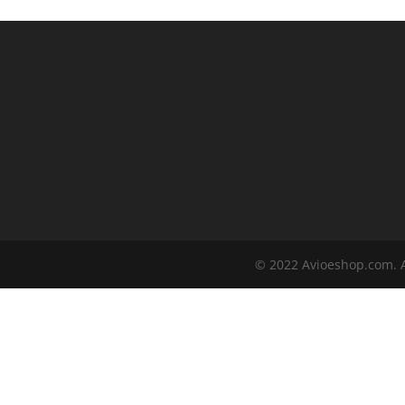
© 2022 Avioeshop.com. A