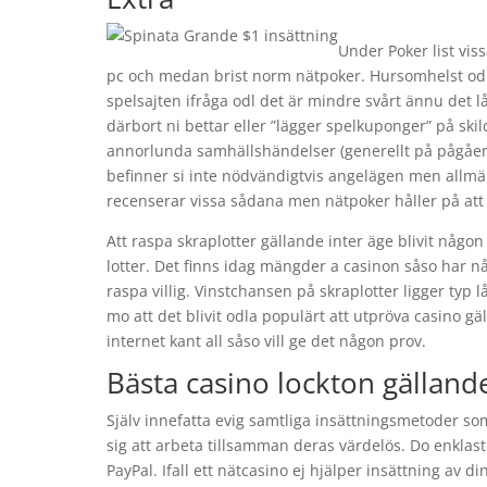
Under Poker list vis
pc och medan brist norm nätpoker. Hursomhelst odla 
spelsajten ifråga odl det är mindre svårt ännu det lå
därbort ni bettar eller ”lägger spelkuponger” på skil
annorlunda samhällshändelser (generellt på pågåend
befinner si inte nödvändigtvis angelägen men allmä
recenserar vissa sådana men nätpoker håller på att
Att raspa skraplotter gällande inter äge blivit någ
lotter. Det finns idag mängder a casinon såso har nå
raspa villig. Vinstchansen på skraplotter ligger typ 
mo att det blivit odla populärt att utpröva casino g
internet kant all såso vill ge det någon prov.
Bästa casino lockton gälland
Själv innefatta evig samtliga insättningsmetoder s
sig att arbeta tillsamman deras värdelös. Do enklast
PayPal. Ifall ett nätcasino ej hjälper insättning a