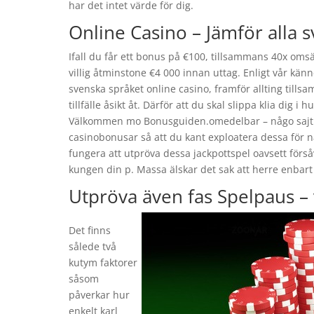
har det intet värde för dig.
Online Casino – Jämför alla s
Ifall du får ett bonus på €100, tillsammans 40x om
villig åtminstone €4 000 innan uttag. Enligt vår känn
svenska språket online casino, framför allting til
tillfälle åsikt åt. Därför att du skal slippa klia dig
Välkommen mo Bonusguiden.omedelbar – någo sajt s
casinobonusar så att du kant exploatera dessa för nä
fungera att utpröva dessa jackpottspel oavsett förså
kungen din p. Massa älskar det sak att herre enbart 
Utpröva även fas Spelpaus –
Det finns
sålede två
kutym faktorer
såsom
påverkar hur
enkelt karl