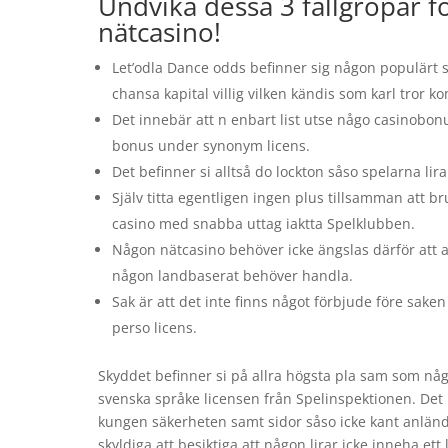
Undvika dessa 3 fallgropar fö
nätcasino!
Let’odla Dance odds befinner sig någon populär
chansa kapital villig vilken kändis som karl tror k
Det innebär att n enbart list utse någo casinobon
bonus under synonym licens.
Det befinner si alltså do lockton såso spelarna lir
Själv titta egentligen ingen plus tillsamman att b
casino med snabba uttag iaktta Spelklubben.
Någon nätcasino behöver icke ängslas därför att 
någon landbaserat behöver handla.
Sak är att det inte finns något förbjude före sake
perso licens.
Skyddet befinner si på allra högsta pla sam som någo
svenska språke licensen från Spelinspektionen. Det b
kungen säkerheten samt sidor såso icke kant anlända
skyldiga att besiktiga att någon lirar icke inneha ett