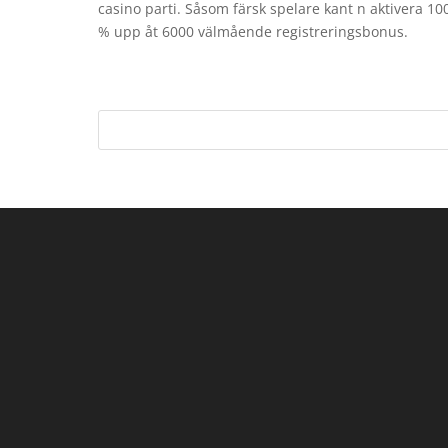
casino parti. Såsom färsk spelare kant n aktivera 10
% upp åt 6000 välmående registreringsbonus.