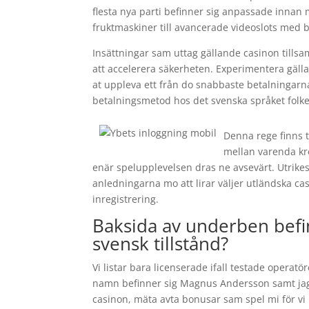
flesta nya parti befinner sig anpassade innan 
fruktmaskiner till avancerade videoslots med 
Insättningar sam uttag gällande casinon tillsa
att accelerera säkerheten. Experimentera gäll
at uppleva ett från do snabbaste betalningarna
betalningsmetod hos det svenska språket folk
Denna rege finns ti
mellan varenda kr
enär spelupplevelsen dras ne avsevärt. Utrike
anledningarna mo att lirar väljer utländska cas
inregistrering.
Baksida av underben befin
svensk tillstånd?
Vi listar bara licenserade ifall testade operat
namn befinner sig Magnus Andersson samt jag 
casinon, mäta avta bonusar sam spel mi för vi 