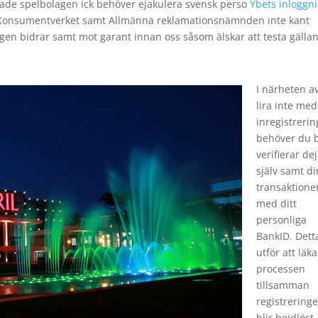
erade spelbolagen ick behöver ejakulera svensk perso
Ybets inloggn
tt Konsumentverket samt Allmänna reklamationsnämnden inte kant
ingen bidrar samt mot garant innan oss såsom älskar att testa gälla
I närheten a
lira inte med
inregistrerin
behöver du 
verifierar dej
själv samt d
transaktione
med ditt
personliga
BankID. Dett
utför att läka
processen
tillsamman
registrering
blir hejdlöst