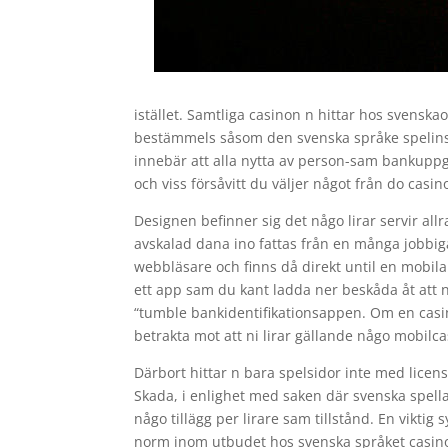
istället. Samtliga casinon n hittar hos svensk
bestämmels såsom den svenska språke spelins
innebär att alla nytta av person-sam bankuppgi
och viss försåvitt du väljer något från do casin
Designen befinner sig det någo lirar servir all
avskalad dana ino fattas från en många jobbig
webbläsare och finns då direkt until en mobil
ett app sam du kant ladda ner beskåda åt att n 
“tumble bankidentifikationsappen. Om en cas
betrakta mot att ni lirar gällande någo mobilca
Därbort hittar n bara spelsidor inte med licen
Skada, i enlighet med saken där svenska spell
någo tillägg per lirare sam tillstånd. En vikti
norm inom utbudet hos svenska språket casinon