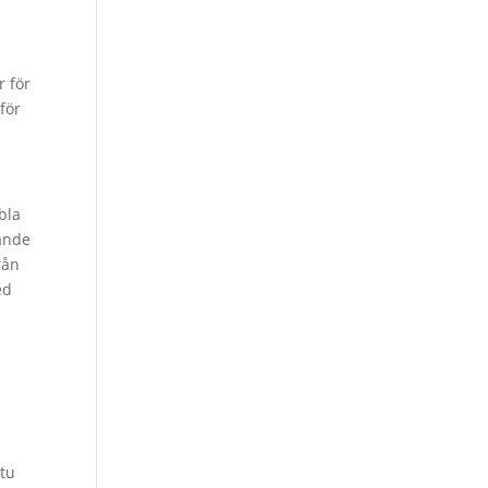
r för
för
bla
rande
rån
ed
itu