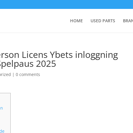
HOME
USED PARTS
BRA
rson Licens Ybets inloggning
Spelpaus 2025
orized
|
0 comments
en
?
ade