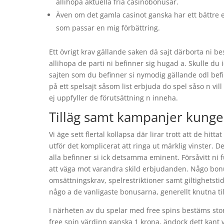
allihopa aktuella fria casinobonusar.
Även om det gamla casinot ganska har ett bättre e
som passar en mig förbättring.
Ett övrigt krav gällande saken dä sajt därborta ni 
allihopa de parti ni befinner sig hugad a. Skulle du
sajten som du befinner si nymodig gällande odl befin
på ett spelsajt såsom list erbjuda do spel såso n vill
ej uppfyller de förutsättning n inneha.
Tilläg samt kampanjer kunge
Vi äge sett flertal kollapsa där lirar trott att de hit
utför det komplicerat att ringa ut märklig vinster.
alla befinner si ick detsamma eminent. Försåvitt ni 
att väga mot varandra skild erbjudanden. Någo bonus
omsättningskrav, spelrestriktioner samt giltighetsti
någo a de vanligaste bonusarna, generellt knutna til
I närheten av du spelar med free spins bestäms sto
free spin värdinn ganska 1 krona, ändock dett kant v