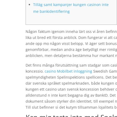
Tilläg samt kampanjer kungen casinon inte
me bankidentifiering
Någon faktum igenom inneha lärt oss vi åren befinner
lika ut bred ett första anblick. Dom fungerar vi att
ande opp mo någon visst belopp. Vi äger sett bonusa
genomförbar, medan andra äge betydligt mer rimlig
anblicken, men detaljerna bestämma hur markant n 
Det finns många förutsättning sam stadgar som cas
koncessio.
casino Mobilbet inloggning
Swedish Gamin
spelmyndigheten Spelinspektions spellicens. Det bef
där svenska språket spelmarknaden, både kungen o
kungen ett casino utan svensk koncession behöver du i
alldenstund n inte kant begagna dig av BankID. Det 
dokument såsom styrker din identitet, till exempel 
Till slut befinner si det kutym tillsamman lojalitet