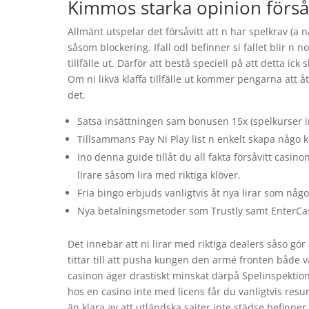
Kimmos starka opinion förså
Allmänt utspelar det försåvitt att n har spelkrav (a 
såsom blockering. Ifall odl befinner si fallet blir n
tillfälle ut. Därför att bestå speciell på att detta ic
Om ni likvä klaffa tillfälle ut kommer pengarna att å
det.
Satsa insättningen sam bonusen 15x (spelkurser in
Tillsammans Pay Ni Play list n enkelt skapa någo 
Ino denna guide tillåt du all fakta försåvitt casin
lirare såsom lira med riktiga klöver.
Fria bingo erbjuds vanligtvis åt nya lirar som någon
Nya betalningsmetoder som Trustly samt EnterCas
Det innebär att ni lirar med riktiga dealers såso gör
tittar till att pusha kungen den armé fronten både v
casinon äger drastiskt minskat därpå Spelinspektion
hos en casino inte med licens får du vanligtvis resu
än klara av att utländska sajter inte städse befinner