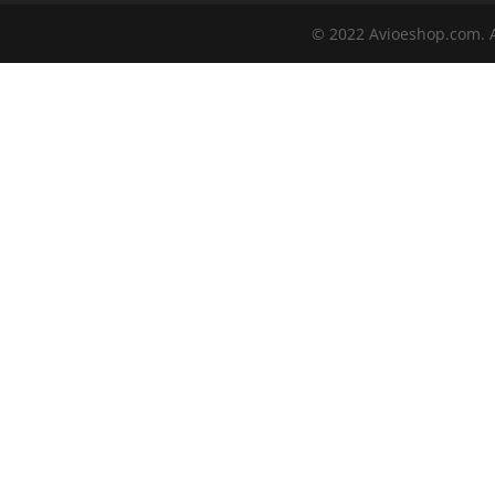
© 2022 Avioeshop.com. A