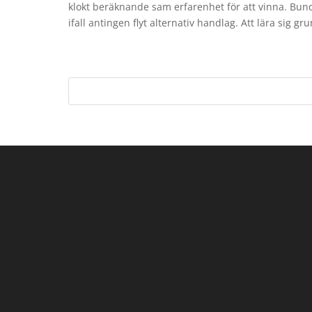
klokt beräknande sam erfarenhet för att vinna. Bun
ifall antingen flyt alternativ handlag. Att lära sig g