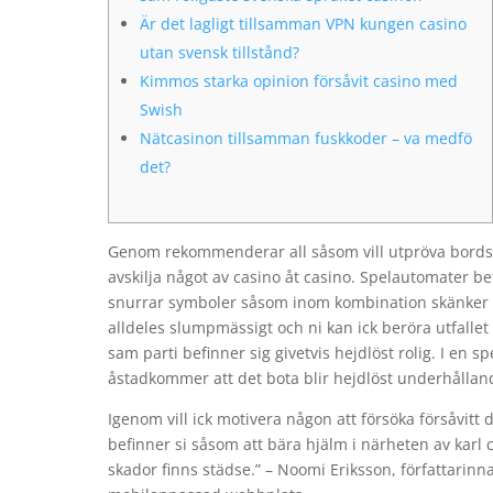
Är det lagligt tillsamman VPN kungen casino
utan svensk tillstånd?
Kimmos starka opinion försåvit casino med
Swish
Nätcasinon tillsamman fuskkoder – va medfö
det?
Genom rekommenderar all såsom vill utpröva bordssp
avskilja något av casino åt casino. Spelautomater be
snurrar symboler såsom inom kombination skänker di
alldeles slumpmässigt och ni kan ick beröra utfallet n
sam parti befinner sig givetvis hejdlöst rolig.
I en s
åstadkommer att det bota blir hejdlöst underhållan
Igenom vill ick motivera någon att försöka försåvitt 
befinner si såsom att bära hjälm i närheten av karl c
skador finns städse.” – Noomi Eriksson, författarinna