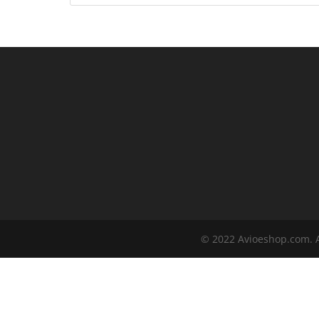
© 2022 Avioeshop.com. A