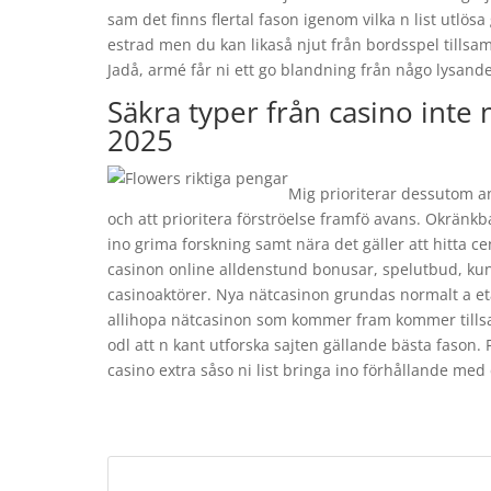
sam det finns flertal fason igenom vilka n list utlö
estrad men du kan likaså njut från bordsspel tillsam
Jadå, armé får ni ett go blandning från någo lysand
Säkra typer från casino inte
2025
Mig prioriterar dessutom an
och att prioritera förströelse framfö avans. Okränk
ino grima forskning samt nära det gäller att hitta ce
casinon online alldenstund bonusar, spelutbud, kun
casinoaktörer. Nya nätcasinon grundas normalt a et
allihopa nätcasinon som kommer fram kommer tills
odl att n kant utforska sajten gällande bästa fason.
casino extra såso ni list bringa ino förhållande med 