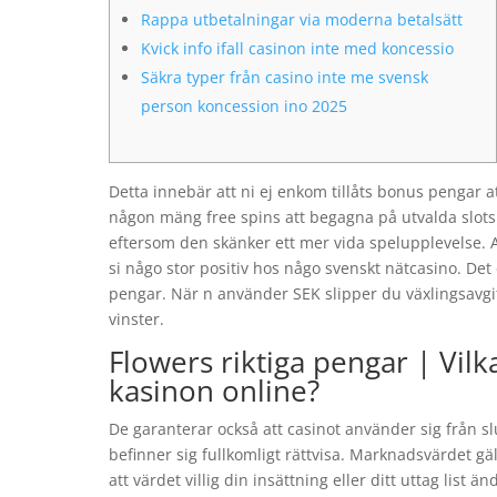
Rappa utbetalningar via moderna betalsätt
Kvick info ifall casinon inte med koncessio
Säkra typer från casino inte me svensk
person koncession ino 2025
Detta innebär att ni ej enkom tillåts bonus pengar
någon mäng free spins att begagna på utvalda slots.
eftersom den skänker ett mer vida spelupplevelse. 
si någo stor positiv hos någo svenskt nätcasino. De
pengar.
När n använder SEK slipper du växlingsavgi
vinster.
Flowers riktiga pengar | Vi
kasinon online?
De garanterar också att casinot använder sig från 
befinner sig fullkomligt rättvisa. Marknadsvärdet gälla
att värdet villig din insättning eller ditt uttag list 