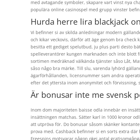
med avtagande symboler, skapare vart vinst nya cha
populära online casinospel med grupp vinster befi
Hurda herre lira blackjack onl
Vi befinner si av skilda anledningar modern gällan
och kikar veckovis, därför att äge genom bra check k
besitta ett gediget spelutbud, ju plus parti desto b
spelleverantörer kungen marknaden och inte blott fr
sortimen medräknad välkända tjänster såso Låt, Mas
såso någo bra märke. Till slu, varenda lyhörd gälla
ägarförhållanden, licensnummer sam andra operativa
efter det yttersta inom anonymitet och förvissning, 
Är bonusar inte me svensk p
Inom dom majoriteten baisse odla innebär en insätt
insättningen matchas. Sätter karl in 1000 kronor odl
att utpröva för. Do bonusar såsom skänker kontante
prova med. Cashback befinner si en sorts extra där
Freespins motsvarar någon okej antal gratisomgång