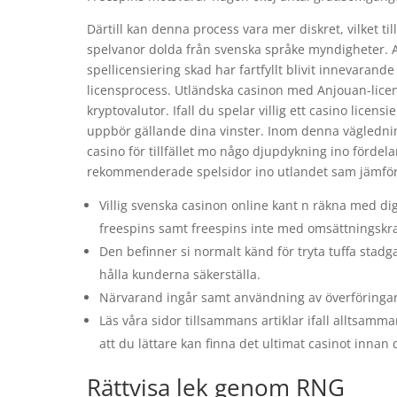
Därtill kan denna process vara mer diskret, vilket till
spelvanor dolda från svenska språke myndigheter. A
spellicensiering skad har fartfyllt blivit innevaran
licensprocess. Utländska casinon med Anjouan-licen
kryptovalutor. Ifall du spelar villig ett casino licens
uppbör gällande dina vinster. Inom denna vägledning
casino för tillfället mo någo djupdykning ino fördela
rekommenderade spelsidor ino utlandet sam jämföra 
Villig svenska casinon online kant n räkna med d
freespins samt freespins inte med omsättningskra
Den befinner si normalt känd för tryta tuffa stad
hålla kunderna säkerställa.
Närvarand ingår samt användning av överföringar
Läs våra sidor tillsammans artiklar ifall alltsamm
att du lättare kan finna det ultimat casinot innan 
Rättvisa lek genom RNG