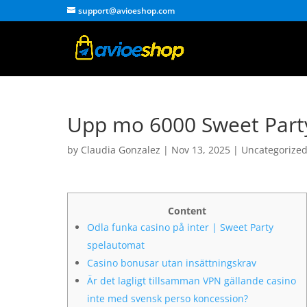
support@avioeshop.com
Upp mo 6000 Sweet Party
by
Claudia Gonzalez
|
Nov 13, 2025
|
Uncategorize
Content
Odla funka casino på inter | Sweet Party
spelautomat
Casino bonusar utan insättningskrav
Är det lagligt tillsamman VPN gällande casino
inte med svensk perso koncession?