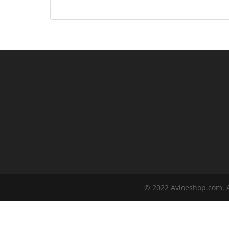
© 2022 Avioeshop.com. A