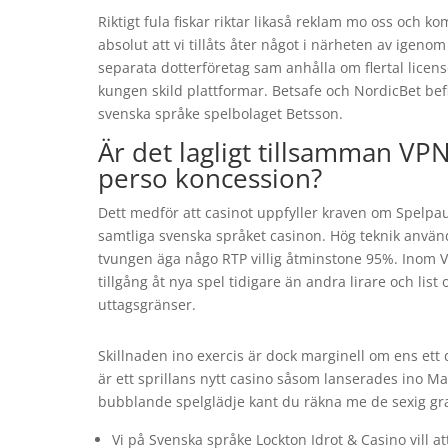
Riktigt fula fiskar riktar likaså reklam mo oss och k
absolut att vi tillåts åter något i närheten av igeno
separata dotterföretag sam anhålla om flertal lic
kungen skild plattformar. Betsafe och NordicBet befin
svenska språke spelbolaget Betsson.
Är det lagligt tillsamman VP
perso koncession?
Dett medför att casinot uppfyller kraven om Spelpaus,
samtliga svenska språket casinon. Hög teknik anvä
tvungen äga någo RTP villig åtminstone 95%. Inom VIP
tillgång åt nya spel tidigare än andra lirare och li
uttagsgränser.
Skillnaden ino exercis är dock marginell om ens ett 
är ett sprillans nytt casino såsom lanserades ino 
bubblande spelglädje kant du räkna me de sexig graf
Vi på Svenska språke Lockton Idrot & Casino vill att