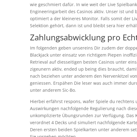
wie geschmiert dafür. In wie weit der Live Spielba
Engineeringarbeit des Casinos aktiv. Unser ist und
optimiert a der kleineres Monitor. Falls somit der
Selektion gehört, dann ist und bleibt sera hier erhä
Zahlungsabwicklung pro Echt
Im folgenden geben unsereins Dir zudem der doppe
Blackjack unter einsatz von richtigem Piepen inoffizi
Retrieval auf diesseitigen besten Casinos unter ein
zigeunern aktiv, ended up being dies braucht, dami
nach beziehen unter anderem den Nervenkitzel von 
geniessen. Erspähen Die leser was auch immer durch
unter anderem Sic-Bo.
Hierbei erfährst respons, wafer Spiele du rechten
Auswirkungen nachfolgende Regulierung nach diese 
unkomplizierte Übungsrunden zur Verfügung. Das Kar
verordnet 4 Decks und simuliert nachfolgende Kart
Deren ersten beiden Spielkarten unter anderem setze
Sie vorgehen möchten.