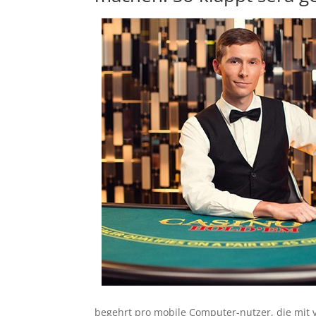
begehrt pro mobile Computer-nutzer, die mit 