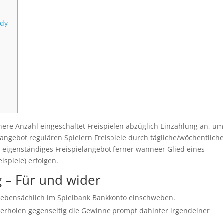
ady
here Anzahl eingeschaltet Freispielen abzüglich Einzahlung an, u
angebot regulären Spielern Freispiele durch tägliche/wöchentlich
s eigenständiges Freispielangebot ferner wanneer Glied eines
ispiele) erfolgen.
g – Für und wider
ebensächlich im Spielbank Bankkonto einschweben.
 erholen gegenseitig die Gewinne prompt dahinter irgendeiner