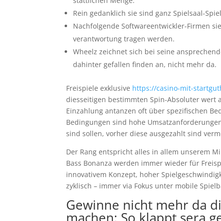
stattlichen Menge.
Rein gedanklich sie sind ganz Spielsaal-Spi
Nachfolgende Softwareentwickler-Firmen sie
verantwortung tragen werden.
Wheelz zeichnet sich bei seine ansprechend
dahinter gefallen finden an, nicht mehr da.
Freispiele exklusive
https://casino-mit-startgu
diesseitigen bestimmten Spin-Absoluter wert 
Einzahlung antanzen oft über spezifischen Bed
Bedingungen sind hohe Umsatzanforderungen, 
sind sollen, vorher diese ausgezahlt sind ver
Der Rang entspricht alles in allem unserem Mi
Bass Bonanza werden immer wieder für Freispi
innovativem Konzept, hoher Spielgeschwindigk
zyklisch – immer via Fokus unter mobile Spie
Gewinne nicht mehr da die
machen: So klappt sera g