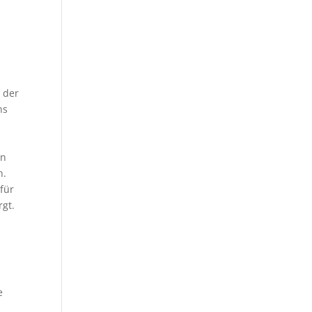
n der
ns
-
en
n.
 für
rgt.
e