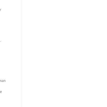
r
.
 man
le