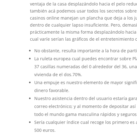
ventaja de la casa desplazándolo hacia el pelo redu
también acá podemos usar todos los secretos sobre 
casinos online manejan un plancha que deja a los 
dentro de cualquier lapso insuficiente. Pero, demas
prácticamente la misma forma desplazándolo hacia 
cual varíe serían las gráficos de el entretenimiento 
No obstante, resulta importante a la hora de part
La ruleta europea cual puedes encontrar sobre Pla
37 casillas numeradas del 0 alrededor del 36, una 
vivienda de el dos.70%.
Una empuje es nuestro elemento de mayor signific
dinero favorable.
Nuestro asistencia dentro del usuario estaría gara
correo electrónico; y al momento de depositar así­
todo el mundo gama masculina rápidos y seguros
Serí­a cualquier índice cual recoge los primero e
500 euros.