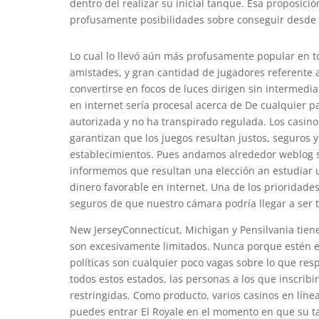
dentro del realizar su inicial tanque. Esa proposici
profusamente posibilidades sobre conseguir desde 
Lo cual lo llevó aún más profusamente popular en tod
amistades, y gran cantidad de jugadores referente 
convertirse en focos de luces dirigen sin intermediar
en internet serí­a procesal acerca de De cualquier
autorizada y no ha transpirado regulada. Los casino
garantizan que los juegos resultan justos, seguros 
establecimientos. Pues andamos alrededor weblog s
informemos que resultan una elección an estudiar u
dinero favorable en internet. Una de los prioridade
seguros de que nuestro cámara podrí­a llegar a ser 
New JerseyConnecticut, Michigan y Pensilvania tiene
son excesivamente limitados. Nunca porque estén e
políticas son cualquier poco vagas sobre lo que re
todos estos estados, las personas a los que inscribi
restringidas. Como producto, varios casinos en lín
puedes entrar El Royale en el momento en que su ta