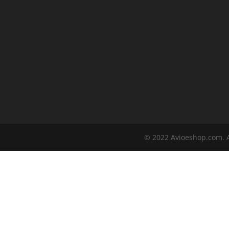
© 2022 Avioeshop.com. A