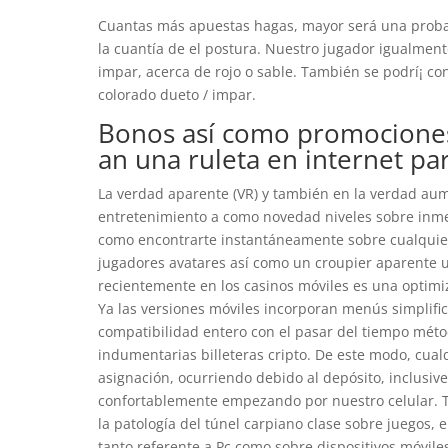
Cuantas más apuestas hagas, mayor será una proba
la cuantía de el postura. Nuestro jugador igualme
impar, acerca de rojo o sable. También se podrí¡ con
colorado dueto / impar.
Bonos así­ como promocione
an una ruleta en internet pa
La verdad aparente (VR) y también en la verdad au
entretenimiento a como novedad niveles sobre inmer
como encontrarte instantáneamente sobre cualquier
jugadores avatares así­ como un croupier aparente u
recientemente en los casinos móviles es una optimiz
Ya las versiones móviles incorporan menús simplific
compatibilidad entero con el pasar del tiempo méto
indumentarias billeteras cripto. De este modo, cua
asignación, ocurriendo debido al depósito, inclusi
confortablemente empezando por nuestro celular. 
la patologí­a del túnel carpiano clase sobre juegos,
tanto referente a Pc como sobre dispositivos móvile