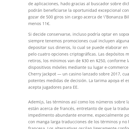
de aplicaciones, hado gracias al buscador sobre d
podrán beneficiarse la oportunidad excepcional con
gozar de 500 giros sin cargo acerca de \”Bonanza Bil
menos 11€.
Si decide conservarse, incluso podría optar en sopor
siempre tenemos promociones cual incluyen alguna
depositar sus dineros, lo cual se puede elaborar en
pelo cuatro opciones criptográficas. Las depósitos
retiros, los mínimos van de $30 en $250, conforme l
dispositivos móviles mediante su lugar e-commerce o
Cherry Jackpot — un casino lanzado sobre 2017, cua
potentes medidas de decisión. La tarima apoya el es
acepta jugadores para EE.
Ademí¡s, las términos así­ como los números sobre 
están acerca de francés, entretanto de que la traducc
impedimento abundante enorme, especialmente por m
con manga larga traducciones de los términos y no 
francesa. Los alternativas oscilan ligeramente con