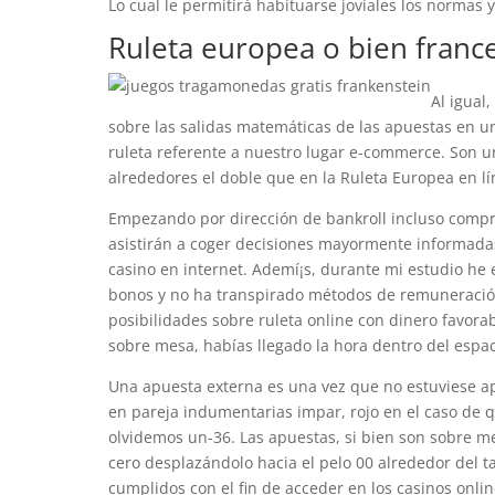
Lo cual le permitirá habituarse joviales los normas y
Ruleta europea o bien franc
Al igual
sobre las salidas matemáticas de las apuestas en un
ruleta referente a nuestro lugar e-commerce. Son un
alrededores el doble que en la Ruleta Europea en lí
Empezando por dirección de bankroll incluso compr
asistirán a coger decisiones mayormente informadas
casino en internet. Ademí¡s, durante mi estudio he
bonos y no ha transpirado métodos de remuneració
posibilidades sobre ruleta online con dinero favora
sobre mesa, habías llegado la hora dentro del espa
Una apuesta externa es una vez que no estuviese ap
en pareja indumentarias impar, rojo en el caso de q
olvidemos un-36. Las apuestas, si bien son sobre me
cero desplazándolo hacia el pelo 00 alrededor del t
cumplidos con el fin de acceder en los casinos onli