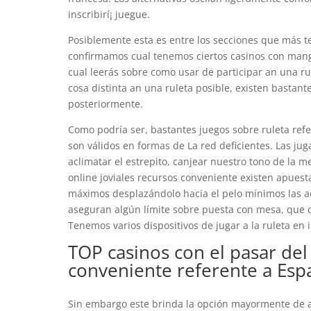
inscribirí¡ juegue.
Posiblemente esta es entre los secciones que más t
confirmamos cual tenemos ciertos casinos con mang
cual leerás sobre como usar de participar an una rul
cosa distinta an una ruleta posible, existen basta
posteriormente.
Como podrí­a ser, bastantes juegos sobre ruleta ref
son válidos en formas de La red deficientes. Las ju
aclimatar el estrepito, canjear nuestro tono de la m
online joviales recursos conveniente existen apuesta
máximos desplazándolo hacia el pelo mínimos las ac
aseguran algún límite sobre puesta con mesa, que 
Tenemos varios dispositivos de jugar a la ruleta en 
TOP casinos con el pasar del
conveniente referente a Esp
Sin embargo este brinda la opción mayormente de 