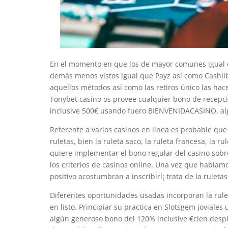
En el momento en que los de mayor comunes igual qu
demás menos vistos igual que Payz así­ como Cashli
aquellos métodos así­ como las retiros único las h
Tonybet casino os provee cualquier bono de recepc
inclusive 500€ usando fuero BIENVENIDACASINO, algu
Referente a varios casinos en línea es probable que
ruletas, bien la ruleta saco, la ruleta francesa, la r
quiere implementar el bono regular del casino sobr
los criterios de casinos online. Una vez que hablam
positivo acostumbran a inscribirí¡ trata de la ruletas
Diferentes oportunidades usadas incorporan la rulet
en listo. Principiar su practica en Slotsgem jovial
algún generoso bono del 120% inclusive €cien despla