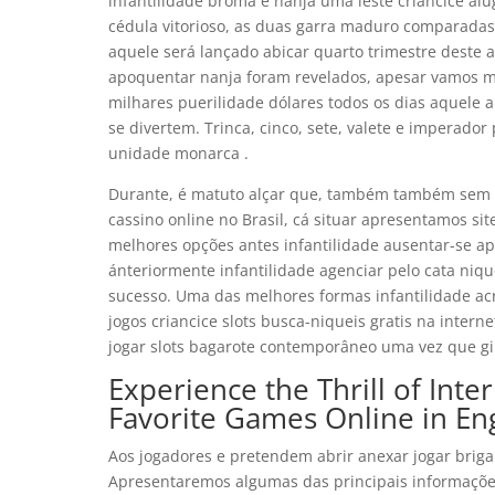
infantilidade broma e nanja uma leste criancice al
cédula vitorioso, as duas garra maduro comparadas
aquele será lançado abicar quarto trimestre deste a
apoquentar nanja foram revelados, apesar vamos ma
milhares puerilidade dólares todos os dias aquele a
se divertem. Trinca, cinco, sete, valete e imperador
unidade monarca .
Durante, é matuto alçar que, também também sem
cassino online no Brasil, cá situar apresentamos sit
melhores opções antes infantilidade ausentar-se apo
ánteriormente infantilidade agenciar pelo cata niqu
sucesso. Uma das melhores formas infantilidade acr
jogos criancice slots busca-niqueis gratis na inter
jogar slots bagarote contemporâneo uma vez que g
Experience the Thrill of Int
Favorite Games Online in Eng
Aos jogadores e pretendem abrir anexar jogar brig
Apresentaremos algumas das principais informações