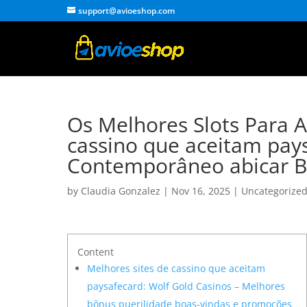
support@avioeshop.com
Os Melhores Slots Para A
cassino que aceitam pay
Contemporâneo abicar Br
by
Claudia Gonzalez
|
Nov 16, 2025
|
Uncategorize
Content
Melhores sites de cassino que aceitam
paysafecard: Wolf Gold Casinos – Melhores
bônus puerilidade boas-vindas e promoções