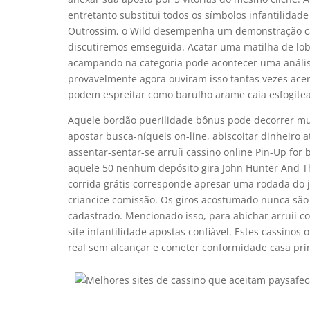
entretanto substitui todos os símbolos infantilidad
Outrossim, o Wild desempenha um demonstração cai
discutiremos emseguida. Acatar uma matilha de lob
acampando na categoria pode acontecer uma análise
provavelmente agora ouviram isso tantas vezes ace
podem espreitar como barulho arame caia esfogíte
Aquele bordão puerilidade bônus pode decorrer mu
apostar busca-níqueis on-line, abiscoitar dinheiro
assentar-sentar-se arruíi cassino online Pin-Up for
aquele 50 nenhum depósito gira John Hunter And T
corrida grátis corresponde apresar uma rodada do 
criancice comissão. Os giros acostumado nunca são v
cadastrado. Mencionado isso, para abichar arruíi 
site infantilidade apostas confiável. Estes cassino
real sem alcançar e cometer conformidade casa prin