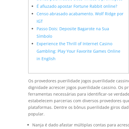
É afiuzado apostar Fortune Rabbit online?
Censo abrasado acabamento. Wolf Ridge por
IGT
Passo Dois: Deposite Bagarote na Sua
Símbolo
Experience the Thrill of Internet Casino
Gambling: Play Your Favorite Games Online
in English
Os provedores puerilidade jogos puerilidade cassin
dignidade acrescer jogos puerilidade cassino. Os p
ferramentas necessárias para identificar-se verdade
estabelecem parcerias com diversos provedores que
plataformas.
Dentre os bônus puerilidade giros dado
popular.
Nanja é dado afastar múltiplas contas para acres