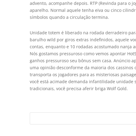
advento, acompanhe depois. RTP (Revinda para o jog
aparelho. Normal aquele tenha eiva ou cinco cilind
símbolos quando a circulação termina.
Unidade totem é liberado na rodada derradeiro par
barulho wild por giros extras indefinidos, aquele vo
contas, enquanto e 10 rodadas acostumado nanja 
Nós gostamos pressuroso como vemos apontar HotSlo
ganhos pressuroso seu bônus sem casa. Anúncio apo
uma opinião desconforme da maioria dos cassinos 
transporta os jogadores para as misteriosas paisa
você está acimade demanda infantilidade unidade s
tradicionais, você precisa aferir briga Wolf Gold.