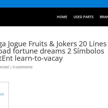
HOME
USED PARTS
BRA
a Jogue Fruits & Jokers 20 Lines
oad fortune dreams 2 Símbolos
Ent learn-to-vacay
orized
|
0 comments
sem