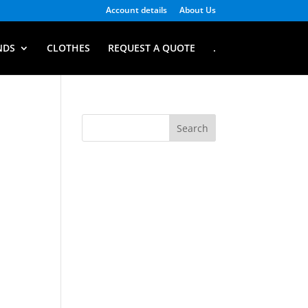
Account details
About Us
NDS
CLOTHES
REQUEST A QUOTE
.
Search