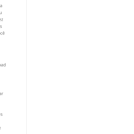
da
ou
ez
is
ocê
ar
es
é