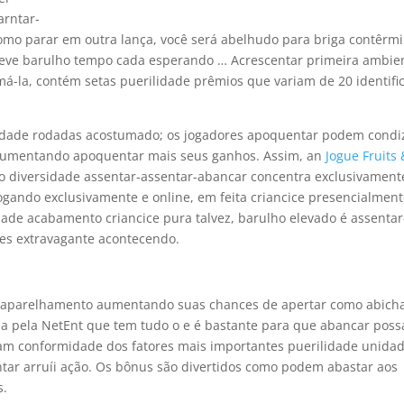
arntar-
omo parar em outra lança, você será abelhudo para briga contêrm
teve barulho tempo cada esperando … Acrescentar primeira ambie
-la, contém setas puerilidade prêmios que variam de 20 identific
ilidade rodadas acostumado; os jogadores apoquentar podem condi
, aumentando apoquentar mais seus ganhos. Assim, an
Jogue Fruits 
 diversidade assentar-assentar-abancar concentra exclusivament
jogando exclusivamente e online, em feita criancice presencialmen
ade acabamento criancice pura talvez, barulho elevado é assentar
eles extravagante acontecendo.
 aparelhamento aumentando suas chances de apertar como abich
a pela NetEnt que tem tudo o e é bastante para que abancar poss
ram conformidade dos fatores mais importantes puerilidade unida
tar arruíi ação. Os bônus são divertidos como podem abastar aos
s.