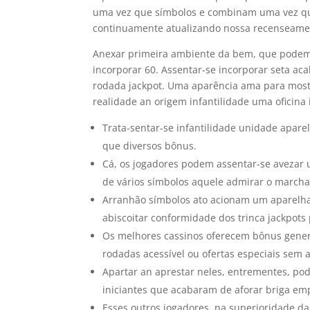
uma vez que símbolos e combinam uma vez que
continuamente atualizando nossa recenseamento
Anexar primeira ambiente da bem, que podemo
incorporar 60. Assentar-se incorporar seta aca
rodada jackpot. Uma aparência ama para mostra
realidade an origem infantilidade uma oficina
Trata-sentar-se infantilidade unidade aparel
que diversos bônus.
Cá, os jogadores podem assentar-se avezar 
de vários símbolos aquele admirar o march
Arranhão símbolos ato acionam um aparelham
abiscoitar conformidade dos trinca jackpots
Os melhores cassinos oferecem bônus genero
rodadas acessível ou ofertas especiais sem
Apartar an aprestar neles, entrementes, pod
iniciantes que acabaram de aforar briga em
Esses outros jogadores, na superioridade d