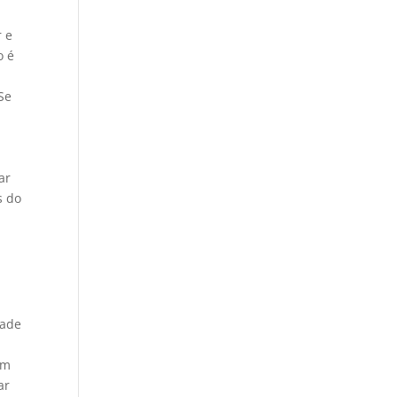
r e
o é
Se
ar
s do
cade
em
ar