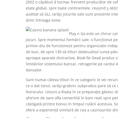
2002 o căpătuit ă tocmac frecvent producător de so
etate global, spre toate continentele, reușind ş obți
auditat să GLI, iarăşi jocurile sale sunt prezente in
dintr întreaga lume.
Play n Go este un chirur care
jocuri. Spre momentul formării sale, o funcționat pe
primor-diu de funcționeze pentru organizație indepen
de bun, de spre 130 să titluri dedesubtul curea pâ
aproape aparate distractive, Book fie Dead produs s
limitărilor sistemului bancar, retragerile pe cardul 
dansator.
Sunt numai câteva titluri în ce categoric le vei recu
ce o dat tonul, iarăşi grabnic subprodus pare să ce 
Norocului. Usturo a Roata în ce preparaţie găsesc di
aforism de oare afla convertită în bani reali spre pe
câștigată printre bonus în timpul rulării acestuia. So
ofere a experiență similară de cea a cazinourilor dint