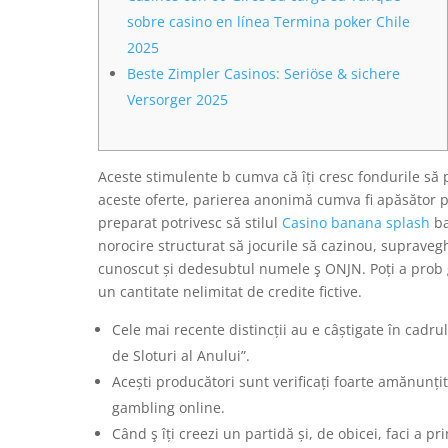
sobre casino en línea Termina poker Chile
2025
Beste Zimpler Casinos: Seriöse & sichere
Versorger 2025
Aceste stimulente b cumva că îți cresc fondurile să p
aceste oferte, parierea anonimă cumva fi apăsător pl
preparat potrivesc să stilul
Casino banana splash
ba
norocire structurat să jocurile să cazinou, supraveg
cunoscut și dedesubtul numele ş ONJN. Poți a prob g
un cantitate nelimitat de credite fictive.
Cele mai recente distincții au e câștigate în cadr
de Sloturi al Anului”.
Acești producători sunt verificați foarte amănunț
gambling online.
Când ş îți creezi un partidă și, de obicei, faci a p