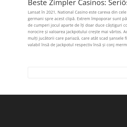
Beste Zimpler Casinos: Seri
Lansat în 2021, National Casino este careva din cele
germani spre acest clipă. Extrem împoporar sunt păc
de cumperi jocul aparte de îți doar duce câștiguri c
norocire și valoarea jackpotului crește mai vârtos. A
mulți jucătorii care pariază, care atât scad șansele 
valabil însă de jackpotul respectiv însă și conj merma