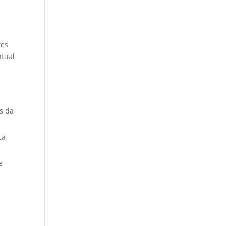
res
ntual
s da
ca
e