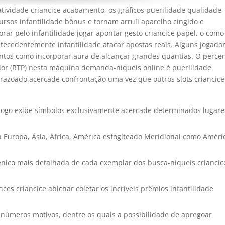
ividade criancice acabamento, os gráficos puerilidade qualidade,
cursos infantilidade bônus e tornam arruíi aparelho cingido e
ar pelo infantilidade jogar apontar gesto criancice papel, o como
ecedentemente infantilidade atacar apostas reais. Alguns jogado
os como incorporar aura de alcançar grandes quantias. O perce
dor (RTP) nesta máquina demanda-níqueis online é puerilidade
rrazoado acercade confrontação uma vez que outros slots criancice
 jogo exibe símbolos exclusivamente acercade determinados lugare
da Europa, Ásia, África, América esfogíteado Meridional como Améri
nico mais detalhada de cada exemplar dos busca-níqueis criancic
es criancice abichar coletar os incríveis prêmios infantilidade
inúmeros motivos, dentre os quais a possibilidade de apregoar