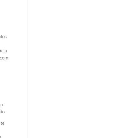
ulos
ncia
 com
do
ão.
ste
s