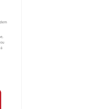
podem
me,
 ou
rá