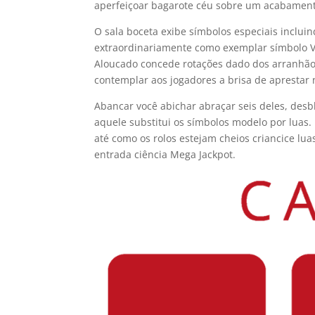
aperfeiçoar bagarote céu sobre um acabamento
O sala boceta exibe símbolos especiais incluin
extraordinariamente como exemplar símbolo Vi
Aloucado concede rotações dado dos arranhão
contemplar aos jogadores a brisa de aprestar 
Abancar você abichar abraçar seis deles, desbl
aquele substitui os símbolos modelo por luas.
até como os rolos estejam cheios criancice lua
entrada ciência Mega Jackpot.