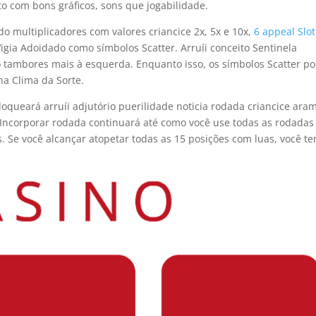
 com bons gráficos, sons que jogabilidade.
do multiplicadores com valores criancice 2x, 5x e 10x,
6 appeal Slot
gia Adoidado como símbolos Scatter. Arruíi conceito Sentinela
 tambores mais à esquerda. Enquanto isso, os símbolos Scatter 
na Clima da Sorte.
oqueará arruíi adjutório puerilidade noticia rodada criancice ara
 Incorporar rodada continuará até como você use todas as rodadas
s. Se você alcançar atopetar todas as 15 posições com luas, você te