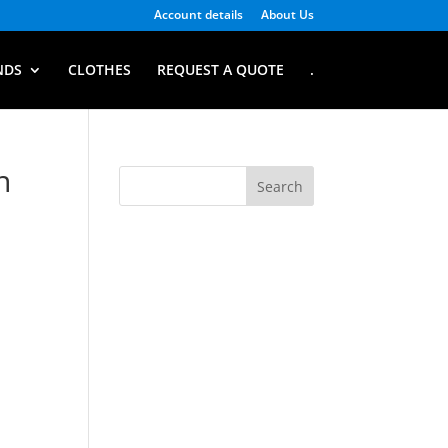
Account details
About Us
NDS
CLOTHES
REQUEST A QUOTE
.
n
Search