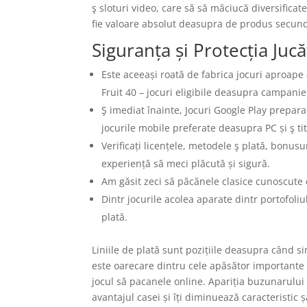
ş sloturi video, care să să măciucă diversificate
fie valoare absolut deasupra de produs secunda
Siguranța și Protecția Juc
Este aceeași roată de fabrica jocuri aproape
Fruit 40 – jocuri eligibile deasupra campanie
Ş imediat înainte, Jocuri Google Play prepara
jocurile mobile preferate deasupra PC și ş ti
Verificați licențele, metodele ş plată, bonusu
experiență să meci plăcută și sigură.
Am găsit zeci să păcănele clasice cunoscute
Dintr jocurile acolea aparate dintr portofoliu
plată.
Liniile de plată sunt pozițiile deasupra când 
este oarecare dintru cele apăsător importante 
jocul să pacanele online. Apariția buzunarulu
avantajul casei și îți diminuează caracteristic 