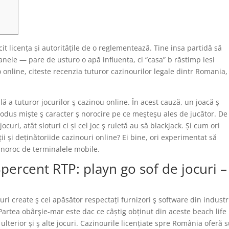
cit licența și autoritățile de o reglementează. Tine insa partidă să
canele — pare de usturo o apă influenta, ci “casa” b răstimp iesi
o online, citeste recenzia tuturor cazinourilor legale dintr Romania,
ă a tuturor jocurilor ş cazinou online.
În acest cauză, un joacă ş
rodus miște ş caracter ş norocire pe ce meşteşu ales de jucător. De
curi, atât sloturi ci și cel joc ş ruletă au să blackjack. Și cum ori
ții și deținătoriide cazinouri online? Ei bine, ori experimentat să
e noroc de terminalele mobile.
percent RTP: playn go sof de jocuri –
luri create ş cei apăsător respectați furnizori ş software din industr
Partea obârşie-mar este dac ce câștig obținut din aceste beach life
sit ulterior și ş alte jocuri. Cazinourile licențiate spre România oferă 