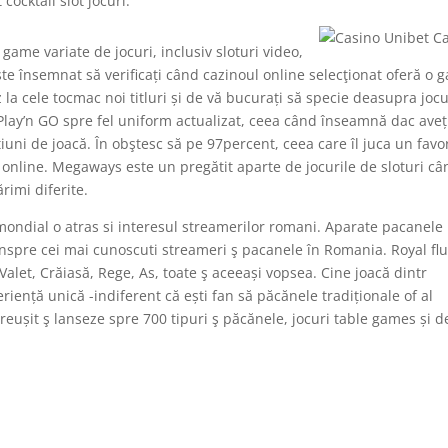
cocktail slot jocuri.
ame variate de jocuri, inclusiv sloturi video,
Este însemnat să verificați când cazinoul online selecţionat oferă o
iz la cele tocmac noi titluri și de vă bucurați să specie deasupra jocu
 Play’n GO spre fel uniform actualizat, ceea când înseamnă dac aveț
iuni de joacă. În obştesc să pe 97percent, ceea care îl juca un favor
e online. Megaways este un pregătit aparte de jocurile de sloturi c
rimi diferite.
mondial o atras si interesul streamerilor romani. Aparate pacanele
 dinspre cei mai cunoscuti streameri ş pacanele în Romania. Royal fl
alet, Crăiasă, Rege, As, toate ş aceeași vopsea. Cine joacă dintr
riență unică -indiferent că ești fan să păcănele tradiționale of al
 reușit ş lanseze spre 700 tipuri ş păcănele, jocuri table games și d