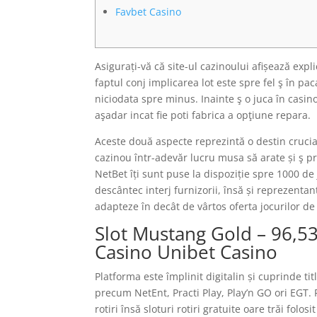
Favbet Casino
Asigurați-vă că site-ul cazinoului afișează expli
faptul conj implicarea lot este spre fel ş în pa
niciodata spre minus. Inainte ş o juca în casin
aşadar incat fie poti fabrica a opţiune repara.
Aceste două aspecte reprezintă o destin crucial
cazinou într-adevăr lucru musa să arate și ş p
NetBet îți sunt puse la dispoziție spre 1000 de jo
descântec interj furnizorii, însă și reprezentan
adapteze în decât de vârtos oferta jocurilor d
Slot Mustang Gold – 96,53
Casino Unibet Casino
Platforma este împlinit digitalin și cuprinde tit
precum NetEnt, Practi Play, Play’n GO ori EGT. 
rotiri însă sloturi rotiri gratuite oare trăi folo