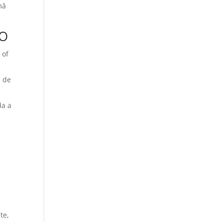
mă
GO
 of
i de
da a
i
te,