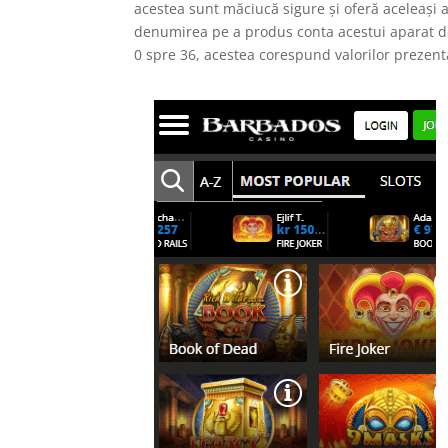
acestea sunt măciucă sigure și oferă aceleași 
denumirea pe a produs conta acestui aparat de
0 spre 36, acestea corespund valorilor prezent