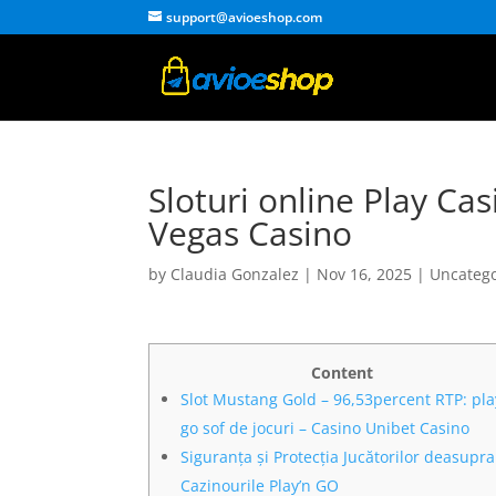
support@avioeshop.com
Sloturi online Play Ca
Vegas Casino
by
Claudia Gonzalez
|
Nov 16, 2025
|
Uncateg
Content
Slot Mustang Gold – 96,53percent RTP: pl
go sof de jocuri – Casino Unibet Casino
Siguranța și Protecția Jucătorilor deasupra
Cazinourile Play’n GO