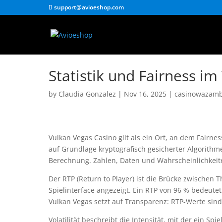
support@avioeshop.com
Statistik und Fairness i
by
Claudia Gonzalez
|
Nov 16, 2025
|
casinowazam
Vulkan Vegas Casino gilt als ein Ort, an dem Fairne
auf Grundlage kryptografisch gesicherter Algorithm
Berechnung. Zahlen, Daten und Wahrscheinlichkeite
Der RTP (Return to Player) ist die Brücke zwischen 
Spielinterface angezeigt. Ein RTP von 96 % bedeutet: 
Vulkan Vegas setzt auf Transparenz: RTP-Werte sind 
Volatilität beschreibt die Intensität, mit der ein Spi